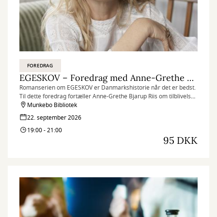
FOREDRAG
EGESKOV – Foredrag med Anne-Grethe Bjarup Riis
Romanserien om EGESKOV er Danmarkshistorie når det er bedst.
Til dette foredrag fortæller Anne-Grethe Bjarup Riis om tilblivelsen
af den storslåede romanserie og tager publikum med på en
Munkebo Bibliotek
tidsrejse tilbage til Danmark i 1870’erne.
22. september 2026
19:00 - 21:00
95 DKK