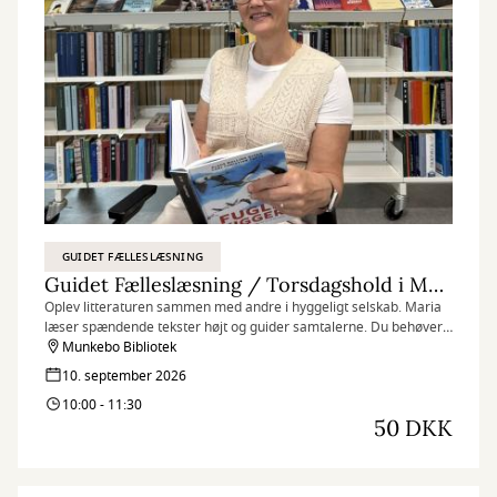
GUIDET FÆLLESLÆSNING
Guidet Fælleslæsning / Torsdagshold i Munkebo
Oplev litteraturen sammen med andre i hyggeligt selskab. Maria
læser spændende tekster højt og guider samtalerne. Du behøver
ikke have læst noget på forhånd, bare mød op og nyd det bedste
Munkebo Bibliotek
fra en læsekreds uden at skulle læse bogen selv. ⁠
10. september 2026
10:00 - 11:30
50 DKK