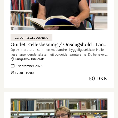
GUIDET FÆLLESLÆSNING
Guidet Fælleslæsning / Onsdagshold i Langeskov
Oplev litteraturen sammen med andre i hyggeligt selskab. Helle
læser spændende tekster højt og guider samtalerne. Du behøver
ikke have læst noget på forhånd, bare mød op og nyd det bedste
Langeskov Bibliotek
fra en læsekreds uden at skulle læse bogen selv. ⁠
9. september 2026
17:30 - 19:00
50 DKK