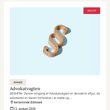
AFLYST
NYHED
Advokatvagten
BEMÆRK: Denne omgang af Advokatvagten er desværre aflyst, da
advokaten er blevet forhindret i at møde op.
Kerteminde Bibliotek
Har du tid den følgende dag, er du velkommen til at kontakte
12. august 2026