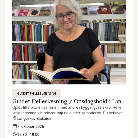
GUIDET FÆLLESLÆSNING
Guidet Fælleslæsning / Onsdagshold i Langeskov
Oplev litteraturen sammen med andre i hyggeligt selskab. Helle
læser spændende tekster højt og guider samtalerne. Du behøver
ikke have læst noget på forhånd, bare mød op og nyd det bedste
Langeskov Bibliotek
fra en læsekreds uden at skulle læse bogen selv. ⁠
7. oktober 2026
17:30 - 19:00