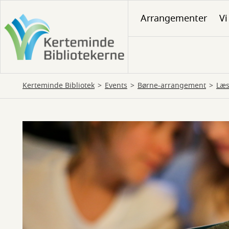
Gå
Arrangementer
Vi
til
hovedindhold
Kerteminde Bibliotek
Events
Børne-arrangement
Læs