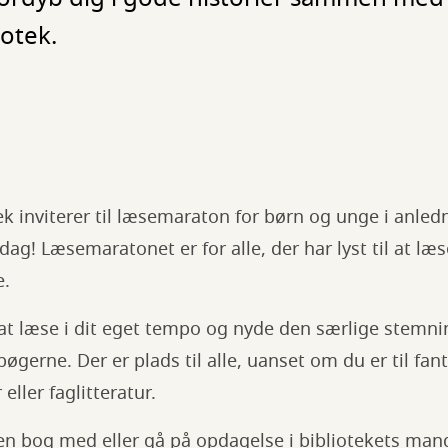
otek.
k inviterer til læsemaraton for børn og unge i anledn
dag! Læsemaratonet er for alle, der har lyst til at læ
e.
l at læse i dit eget tempo og nyde den særlige stemni
erne. Der er plads til alle, uanset om du er til fant
ller faglitteratur.
n bog med eller gå på opdagelse i bibliotekets mange