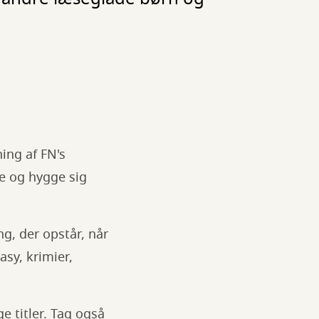
ing af FN's
se og hygge sig
ng, der opstår, når
asy, krimier,
 titler. Tag også