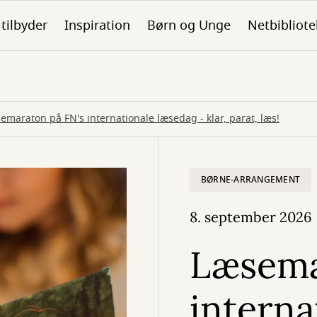
 tilbyder
Inspiration
Børn og Unge
Netbibliote
emaraton på FN's internationale læsedag - klar, parat, læs!
BØRNE-ARRANGEMENT
8. september 2026
Læsema
interna