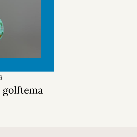
6
 golftema