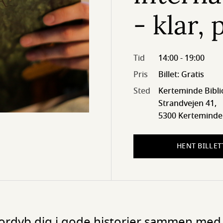
- klar, 
Tid
14:00 - 19:00
Pris
Billet: Gratis
Sted
Kerteminde Bibli
Strandvejen 41,
5300 Kerteminde
HENT BILLET
fordyb dig i gode historier sammen med