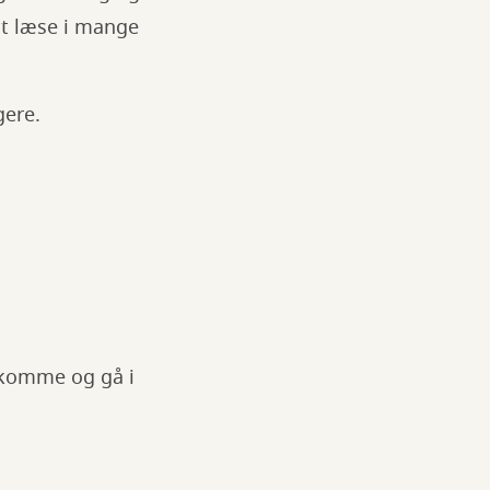
at læse i mange
agere.
e komme og gå i