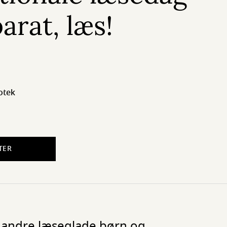
parat, læs!
otek
TER
 andre læseglade børn og