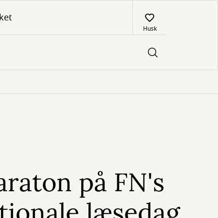
ket
Husk
raton på FN's
tionale læsedag