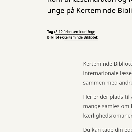
unge på Kerteminde Bibli
Tags
8-12 år
Kerteminde
Unge
Bibliotek
Kerteminde Bibliotek
Kerteminde Bibliote
internationale læse
sammen med andr
Her er der plads ti
mange samles om bøg
kærlighedsromaner e
Du kan tage din ege