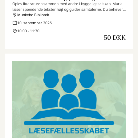
Oplev litteraturen sammen med andre i hyggeligt selskab. Maria
læser spændende tekster højt og guider samtalerne. Du behøver
ikke have læst noget på forhånd, bare mød op og nyd det bedste
Munkebo Bibliotek
fra en læsekreds uden at skulle læse bogen selv. ⁠
10. september 2026
10:00 - 11:30
50 DKK