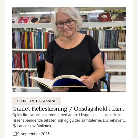
GUIDET FÆLLESLÆSNING
Guidet Fælleslæsning / Onsdagshold i Langeskov
Oplev litteraturen sammen med andre i hyggeligt selskab. Helle
læser spændende tekster højt og guider samtalerne. Du behøver
ikke have læst noget på forhånd, bare mød op og nyd det bedste
Langeskov Bibliotek
fra en læsekreds uden at skulle læse bogen selv. ⁠
9. september 2026