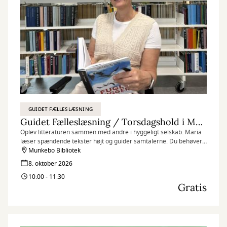
GUIDET FÆLLESLÆSNING
Guidet Fælleslæsning / Torsdagshold i Munkebo
Oplev litteraturen sammen med andre i hyggeligt selskab. Maria
læser spændende tekster højt og guider samtalerne. Du behøver
ikke have læst noget på forhånd, bare mød op og nyd det bedste
Munkebo Bibliotek
fra en læsekreds uden at skulle læse bogen selv. ⁠
8. oktober 2026
10:00 - 11:30
Gratis