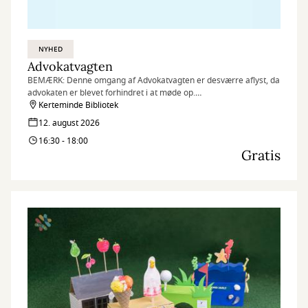
NYHED
Advokatvagten
BEMÆRK: Denne omgang af Advokatvagten er desværre aflyst, da
advokaten er blevet forhindret i at møde op.
Kerteminde Bibliotek
Har du tid den følgende dag, er du velkommen til at kontakte
12. august 2026
Kerteminde Bibliotekerne, så hjælper vi dig med at booke en ny
16:30 - 18:00
tid.
Gratis