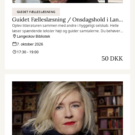
GUIDET FÆLLESLÆSNING
Guidet Fælleslæsning / Onsdagshold i Langeskov
Oplev litteraturen sammen med andre i hyggeligt selskab. Helle
læser spændende tekster højt og guider samtalerne. Du behøver
ikke have læst noget på forhånd, bare mød op og nyd det bedste
Langeskov Bibliotek
fra en læsekreds uden at skulle læse bogen selv. ⁠
7. oktober 2026
17:30 - 19:00
50 DKK