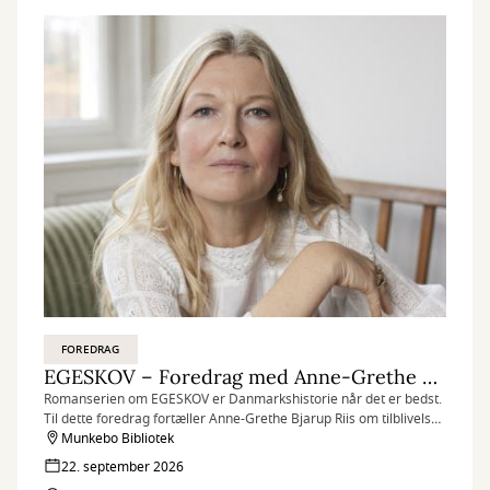
FOREDRAG
EGESKOV – Foredrag med Anne-Grethe Bjarup Riis
Romanserien om EGESKOV er Danmarkshistorie når det er bedst.
Til dette foredrag fortæller Anne-Grethe Bjarup Riis om tilblivelsen
af den storslåede romanserie og tager publikum med på en
Munkebo Bibliotek
tidsrejse tilbage til Danmark i 1870’erne.
22. september 2026