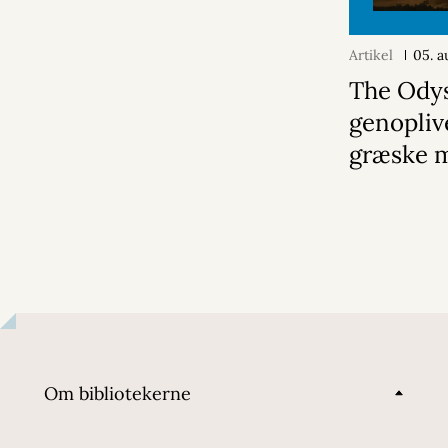
Artikel
05. a
The Ody
genopliv
græske 
Om bibliotekerne