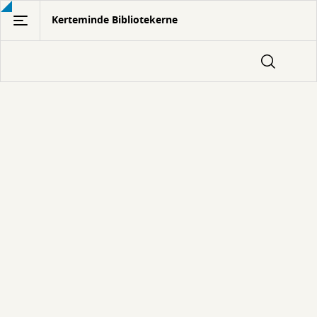
Gå
Kerteminde Bibliotekerne
til
hovedindhold