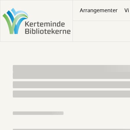
Gå
Arrangementer
Vi
til
hovedindhold