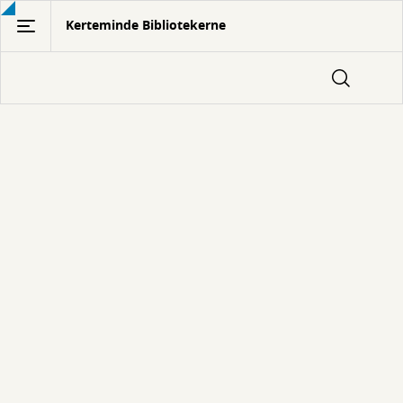
Gå
Kerteminde Bibliotekerne
til
hovedindhold