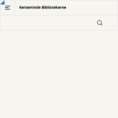
Gå
Kerteminde Bibliotekerne
til
hovedindhold