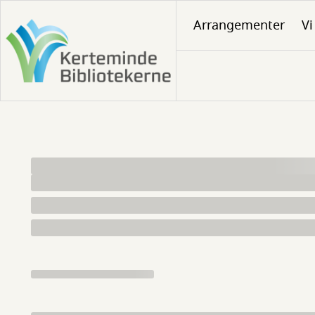
Gå
Arrangementer
Vi
til
hovedindhold