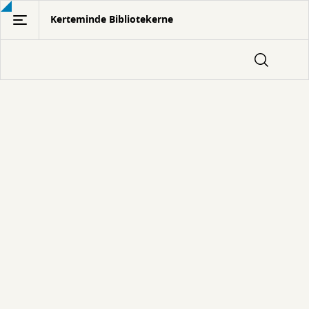
Gå
Kerteminde Bibliotekerne
til
hovedindhold