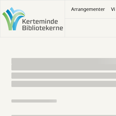
Gå
Arrangementer
Vi
til
hovedindhold