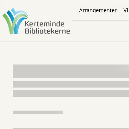
Gå
Arrangementer
Vi
til
hovedindhold