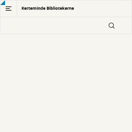
Gå
Kerteminde Bibliotekerne
til
hovedindhold