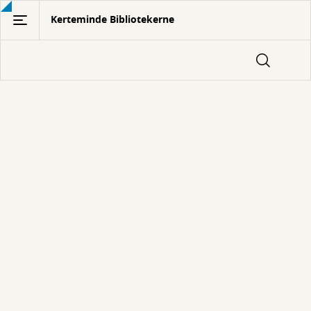
Gå
Kerteminde Bibliotekerne
til
hovedindhold