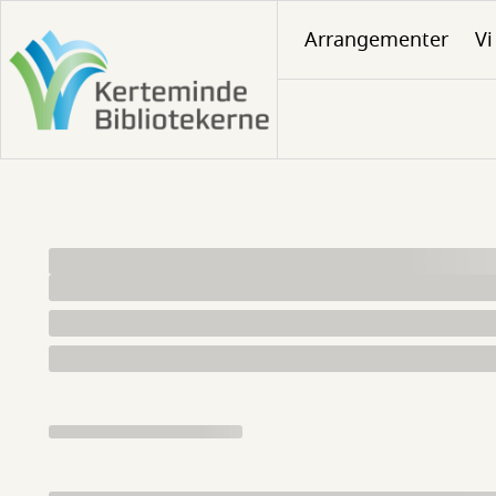
Gå
Arrangementer
Vi
til
hovedindhold