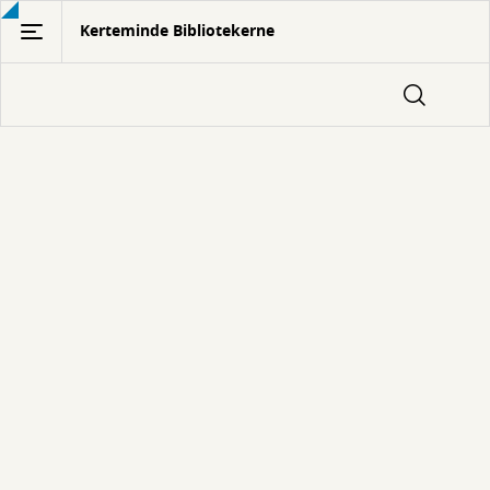
Gå
Kerteminde Bibliotekerne
til
hovedindhold