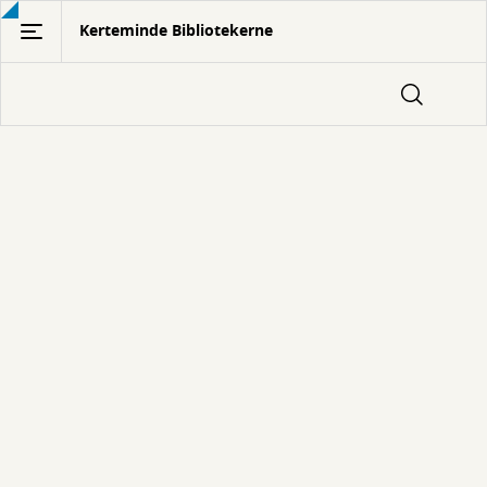
Gå
Kerteminde Bibliotekerne
til
hovedindhold