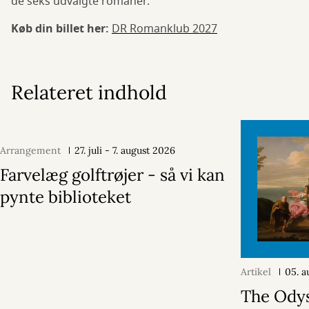
de seks udvalgte romaner.
Køb din billet her:
DR Romanklub 2027
Relateret indhold
Arrangement
27. juli - 7. august 2026
Farvelæg golftrøjer - så vi kan
pynte biblioteket
Artikel
05. a
The Ody