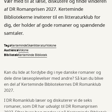
Vær med til at læse, diskutere og finde vinderen
af DR Romanprisen 2027. Kerteminde
Bibliotekerne inviterer til en litteraturklub for
dig, der holder af gode romaner og spændende
samtaler.
Tags
Kerteminde
Skønlitteratur
Voksne
Audience
Voksne
Bibliotek
Kerteminde Bibliotek
Kan du lide at fordybe dig i nye danske romaner og
dele dine læseoplevelser med andre? Så kan du blive
en del af Kerteminde Bibliotekernes DR Romanklub
2027.
I DR Romanklub læser og diskuterer vi de seks
romaner, som DR har udvalgt til DR Romanprisen