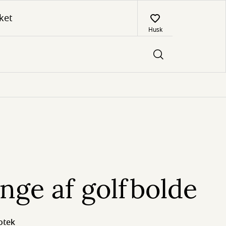
ket
Husk
nge af golfbolde
otek