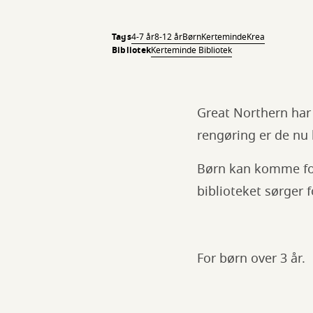
Tags
4-7 år
8-12 år
Børn
Kerteminde
Krea
Bibliotek
Kerteminde Bibliotek
Great Northern har
rengøring er de nu k
Børn kan komme fo
biblioteket sørger f
For børn over 3 år.