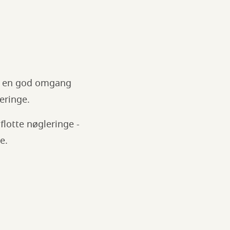
er en god omgang
leringe.
flotte nøgleringe -
ge.